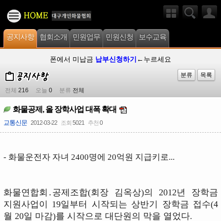
공지사항
협회소개
민원업무
민원신청
보수교육
폰에서 미납금
납부신청하기
←누르세요
분류
목록
전체
216
오늘
0
분류
전체
화물공제, 올 장학사업 대폭 확대
교통신문
2012-03-22
조회
5021
추천
0
- 화물운전자 자녀 2400명에 20억원 지급키로...
화물연합회․공제조합(회장 김옥상)의 2012년 장학금
지원사업이 19일부터 시작되는 상반기 장학금 접수(4
월 20일 마감)를 시작으로 대단원의 막을 열었다.