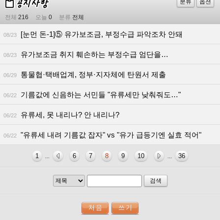
분류
옵션
전체
216
오늘
0
분류
전체
[눈먼 돈-1]⑤ 유가보조금, 부정수급 파악조차 안돼
08/23
유가보조금 취지 훼손하는 부정수급 엄단을…
08/23
통물협·택배업계, 정부·지자체에 탄원서 제출
06/29
기름값에 신음하는 서민들 "유류세만 낮춰줘도…"
06/22
유류세, 못 내리나? 안 내리나?
06/22
"유류세 내려 기름값 잡자" vs "유가 급등기엔 실효 적어"
06/22
1
6
7
8
9
10
36
...
...
검색