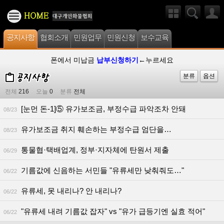
공지사항
협회소개
민원업무
민원신청
보수교육
폰에서 미납금
납부신청하기
←누르세요
분류
옵션
전체
216
오늘
0
분류
전체
[눈먼 돈-1]⑤ 유가보조금, 부정수급 파악조차 안돼
08/23
유가보조금 취지 훼손하는 부정수급 엄단을…
08/23
통물협·택배업계, 정부·지자체에 탄원서 제출
06/29
기름값에 신음하는 서민들 "유류세만 낮춰줘도…"
06/22
유류세, 못 내리나? 안 내리나?
06/22
"유류세 내려 기름값 잡자" vs "유가 급등기엔 실효 적어"
06/22