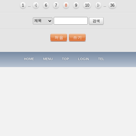
1
6
7
8
9
10
36
...
...
검색
HOME
MENU
TOP
LOGIN
TEL