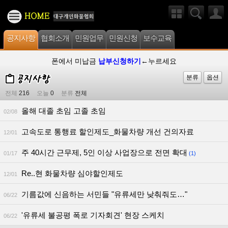
공지사항
협회소개
민원업무
민원신청
보수교육
폰에서 미납금
납부신청하기
←누르세요
분류
옵션
전체
216
오늘
0
분류
전체
올해 대졸 초임 고졸 초임
02/08
고속도로 통행료 할인제도_화물차량 개선 건의자료
12/01
주 40시간 근무제, 5인 이상 사업장으로 전면 확대
01/17
(1)
Re..현 화물차량 심야할인제도
12/01
기름값에 신음하는 서민들 "유류세만 낮춰줘도…"
06/22
'유류세 불공평 폭로 기자회견' 현장 스케치
06/22