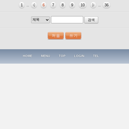
1
6
7
8
9
10
36
...
...
검색
HOME
MENU
TOP
LOGIN
TEL