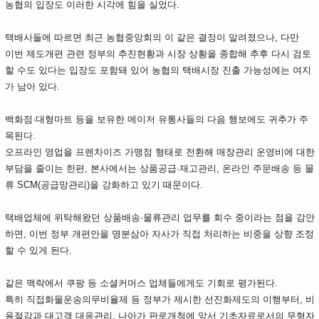
농협의 입장도 이러한 시각에 힘을 실었다.
택배사들에 따르면 최근 농협중앙회의 이 같은 결정이 알려졌으나, 다만
이번 제도개편 관련 정부의 추진현황과 시장 상황을 종합해 추후 다시 검토
할 수도 있다는 입장도 포함돼 있어 농협의 택배시장 진출 가능성에는 여지
가 남아 있다.
백화점·대형마트 등을 보유한 메이저 유통사들의 다음 행보에도 귀추가 주
목된다.
오프라인 영업을 프렌차이즈 가맹점 형태로 전환해 매장관리 운영비에 대한
부담을 줄이는 한편, 본사에서는 상품공급·재고관리, 온라인 주문배송 등 물
류 SCM(공급망관리)을 강화하고 있기 때문이다.
택배업체에 위탁해왔던 상품배송·물류관리 업무를 회수 중이라는 점을 감안
하면, 이번 정부 개편안을 명분삼아 자사가 직접 처리하는 비중을 상향 조정
할 수 있게 된다.
같은 맥락에서 쿠팡 등 소셜커머스 업체들에게도 기회로 평가된다.
특히 직접화물운송의무비율제 등 정부가 제시한 선진화제도의 이행부터, 비
용절감과 대고객 대응관리, 나아가 판로개척에 앞서 기초자료로서의 무형자