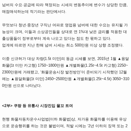
넘버의 수요·공급에 따라 책정되는 시세의 변동추이에 변수가 상당한 만큼,
매점매석하는데 적기라는 판단에서다.
무엇보다 청년·중장년 구직난 여파로 영업용 넘버에 대한 수요는 유지될 가
능성이 크며, 이들과 소상공인들을 상대로 연 1%대 낮은 금리를 적용한 대
출상품들이 정부로부터 계속 나오고 있다는 점도 한 몫하고 있다.
업계에 따르면 지난 한해 넘버 시세는 최소 500만원 이상 상향 조정됐다.
이중 신규허가 대상 차량(1.5t 미만)의 동급 시세를 보면, 2015년 1월 ▲용달
화물(1t 미만 카고형) 1750~1800만원 ▲개별화물(1.25t~4.5t 카고형) 2250~
2300만원에 거래됐고, ‘화물운송시장 발전방안’이 준비되기 시작했던 12월
에는 ▲용달화물(1t 미만) 2450~2500만원 ▲개별화물(1.25t~4.5t) 3050~310
0만원 선으로 나타났다.
<2부> 쿠팡 등 유통사 시장진입 물꼬 트여
현행 화물자동차운수사업법(이하 화물법)상, 자가용 화물차를 이용해 유상
으로 운송행위를 하는 것은 불법이며, 적발 시에는 ‘2년 이하의 징역 또는 2