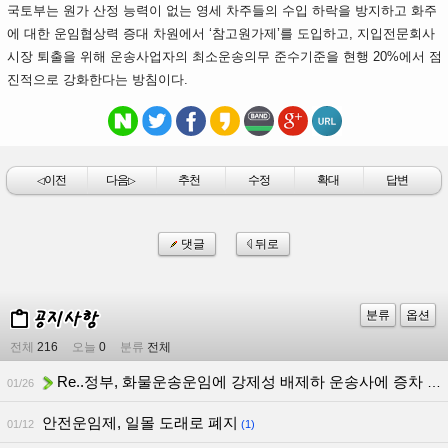
국토부는 원가 산정 능력이 없는 영세 차주들의 수입 하락을 방지하고 화주
에 대한 운임협상력 증대 차원에서 ‘참고원가제’를 도입하고, 지입전문회사
시장 퇴출을 위해 운송사업자의 최소운송의무 준수기준을 현행 20%에서 점
진적으로 강화한다는 방침이다.
이전
다음
추천
수정
확대
답변
◁
▷
댓글
뒤로
분류
옵션
전체
216
오늘
0
분류
전체
Re..정부, 화물운송운임에 강제성 배제하 운송사에 증차 허용?
01/26
안전운임제, 일몰 도래로 폐지
01/12
(1)