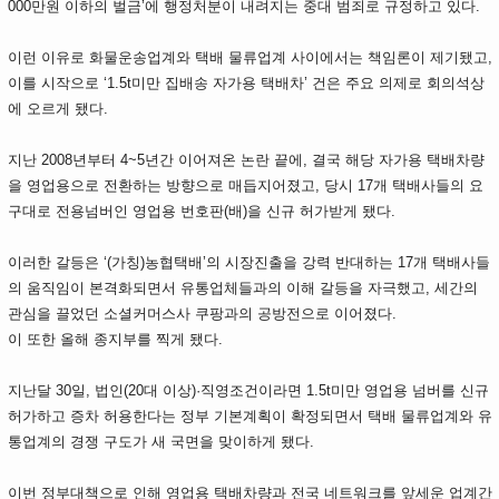
000만원 이하의 벌금’에 행정처분이 내려지는 중대 범죄로 규정하고 있다.
이런 이유로 화물운송업계와 택배 물류업계 사이에서는 책임론이 제기됐고,
이를 시작으로 ‘1.5t미만 집배송 자가용 택배차’ 건은 주요 의제로 회의석상
에 오르게 됐다.
지난 2008년부터 4~5년간 이어져온 논란 끝에, 결국 해당 자가용 택배차량
을 영업용으로 전환하는 방향으로 매듭지어졌고, 당시 17개 택배사들의 요
구대로 전용넘버인 영업용 번호판(배)을 신규 허가받게 됐다.
이러한 갈등은 ‘(가칭)농협택배’의 시장진출을 강력 반대하는 17개 택배사들
의 움직임이 본격화되면서 유통업체들과의 이해 갈등을 자극했고, 세간의
관심을 끌었던 소셜커머스사 쿠팡과의 공방전으로 이어졌다.
이 또한 올해 종지부를 찍게 됐다.
지난달 30일, 법인(20대 이상)·직영조건이라면 1.5t미만 영업용 넘버를 신규
허가하고 증차 허용한다는 정부 기본계획이 확정되면서 택배 물류업계와 유
통업계의 경쟁 구도가 새 국면을 맞이하게 됐다.
이번 정부대책으로 인해 영업용 택배차량과 전국 네트워크를 앞세운 업계간