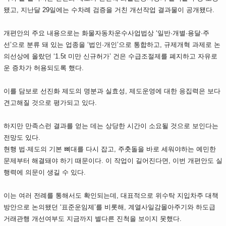
됐고, 지난달 29일에는 수차례 검증을 거친 개선작업 결과물이 공개됐다.
개편안의 주요 내용으로는 화물자동차운수사업법상 ‘일반·개별·용달·주
선’으로 분류 돼 있는 업종을 ‘법인·개인’으로 통합하고, 규제개혁 과제로 논
의선상에 올랐던 ‘1.5t 미만 신규허가’ 건은 수급조절제를 폐지하고 자유로
운 증차가 허용되도록 했다.
이를 담보로 선진화 제도의 명분과 실효성, 제도운영에 대한 응집력은 보다
견고해질 것으로 평가되고 있다.
하지만 만족스런 결과를 얻는 데는 상당한 시간이 소요될 것으로 보인다는
전망도 있다.
현행 법·제도의 기본 뼈대를 다시 잡고, 주춧돌을 바로 세워야하는 예민한
문제부터 해결돼야 하기 때문이다. 이 작업이 길어진다면, 이번 개편안도 실
행력에 의문이 생길 수 있다.
이는 여러 전례를 통해서도 확인되는데, 대표적으로 위수탁 지입차주 대책
방안으로 논의됐던 ‘표준운임제’를 비롯해, 계열사일감몰아주기와 하도급
거래관행 개선여부도 지금까지 별다른 진척을 보이지 못했다.