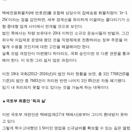
택배전용화물차(배 번호판)를 포함해 상당수의 집배송용 화물차량이 ‘1t~1.
25t’이라는 점을 감안하면, 세부 경계선을 유리하게 이끌려는 줄다리기가 소
형·중대형 업계 사이에서 전개될 것으로 보인다.
법인 쪽에서는 차량 보유대수 20대 이하인 소규모 운송사들의 반발과, 그간
위수탁 지입제로 운영돼 왔던 것을 직영체제로 전환하라는 정부 주문을 어
떻게 수용할 것인지에 대한 고민을 해결해야만 한다.
설혹 모법 개정안이 마련됐다 하더라도, 국회 승인이란 또 다른 관문을 통과
해야 한다. 이 또한 그리 쉽지 않은 과정이다.
이전 19대 국회(2012~2016년)의 법안 처리 현황을 보면, 총 1만 7768건(5월
기준)의 법안 중 7683건이 처리된 반면 나머지 1만 85건은 자동 폐기됐다.
임기 내 처리되지 못할 수도 있다는 것을 가늠케 하는 대목이다.
▲국토부 최종안 ‘득과 실’
이번 국토부 개편안은 택배업계(17개 택배사)로부터 그다지 환대받지 못하
고 있다.
그렇게 학수고대했던 1.5t미만 영업용 신규넘버를 확보할 수 있는 길은 열렸