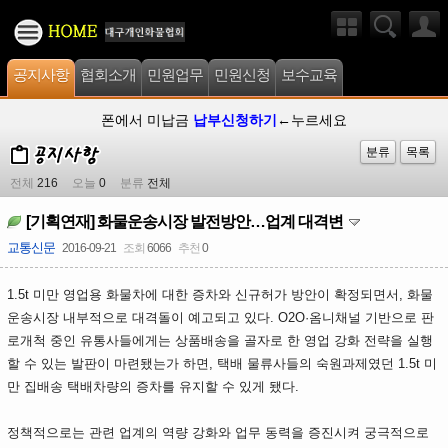
공지사항
협회소개
민원업무
민원신청
보수교육
폰에서 미납금
납부신청하기
←누르세요
분류
목록
전체
216
오늘
0
분류
전체
[기획연재] 화물운송시장 발전방안…업계 대격변
교통신문
2016-09-21
조회
6066
추천
0
1.5t 미만 영업용 화물차에 대한 증차와 신규허가 방안이 확정되면서, 화물
운송시장 내부적으로 대격돌이 예고되고 있다. O2O·옴니채널 기반으로 판
로개척 중인 유통사들에게는 상품배송을 골자로 한 영업 강화 전략을 실행
할 수 있는 발판이 마련됐는가 하면, 택배 물류사들의 숙원과제였던 1.5t 미
만 집배송 택배차량의 증차를 유지할 수 있게 됐다.
정책적으로는 관련 업계의 역량 강화와 업무 동력을 증진시켜 궁극적으로