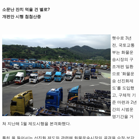
소문난 잔치 먹을 건 별로?
개편안 시행 첩첩산중
햇수로 3년
전, 국토교통
부는 화물운
송시장의 구
조개편 일환
으로 ‘화물운
송 선진화제
도’를 도입했
고, 구체적 기
준 마련과 2년
간의 시범운
영기간을 거
쳐 지난해 1월 제도시행을 본격화했다.
특히 올 들어서는 선진화 제도와 관련해 화물운송시장의 골격을 수정·보강