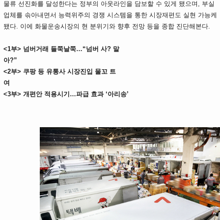
물류 선진화를 달성한다는 정부의 아웃라인을 담보할 수 있게 됐으며, 부실
업체를 솎아내면서 능력위주의 경쟁 시스템을 통한 시장재편도 실현 가능케
됐다. 이에 화물운송시장의 현 분위기와 향후 전망 등을 종합 진단해본다.
<1부> 넘버거래 들쭉날쭉…“넘버 사? 말
아?”
<2
부> 쿠팡 등 유통사 시장진입 물꼬 트
여
<3부> 개편안 적용시기…파급 효과 ‘아리송’