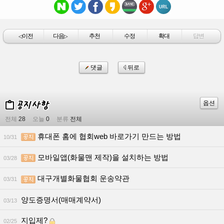
이전
다음
추천
수정
확대
답변
◁
▷
댓글
뒤로
옵션
전체
28
오늘
0
분류
전체
휴대폰 홈에 협회web 바로가기 만드는 방법
10/31
모바일앱(화물맨 제작)을 설치하는 방법
03/28
대구개별화물협회 운송약관
03/31
양도증명서(매매계약서)
03/13
지입제?
02/25