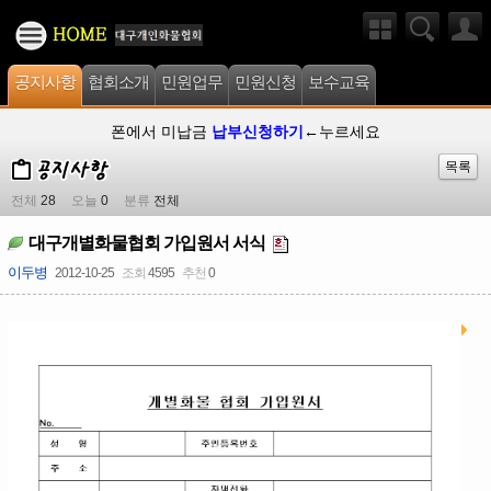
공지사항
협회소개
민원업무
민원신청
보수교육
폰에서 미납금
납부신청하기
←누르세요
목록
전체
28
오늘
0
분류
전체
대구개별화물협회 가입원서 서식
이두병
2012-10-25
조회
4595
추천
0