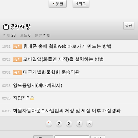
댓글
뒤로
옵션
전체
28
오늘
0
분류
전체
휴대폰 홈에 협회web 바로가기 만드는 방법
10/31
모바일앱(화물맨 제작)을 설치하는 방법
03/28
대구개별화물협회 운송약관
03/31
양도증명서(매매계약서)
03/13
지입제?
02/25
화물자동차운수사업법의 제정 및 제정 이후 개정경과
03/06
1
2
3
4
5