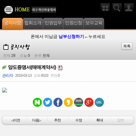
공지사항
협회소개
민원업무
민원신청
보수교육
폰에서 미납금
납부신청하기
←누르세요
목록
전체
28
오늘
0
분류
전체
양도증명서(매매계약서)
관리자
2019-03-13
조회
6533
추천
0
이전
다음
추천
수정
확대
답변
◁
▷