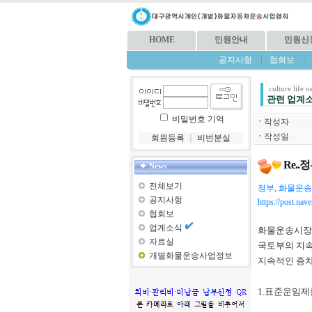
HOME
민원안내
민원신
공지사항
협회보
culture life 
관련 업계
비밀번호 기억
ㆍ
작성자
ㆍ
작성일
회원등록
｜
비번분실
Re.
News
전체보기
정부, 화물운
공지사항
https://post.n
협회보
업계소식
화물운송시장의
자료실
국토부의 지속
개별화물운송사업정보
지속적인 증차
1.표준운임제