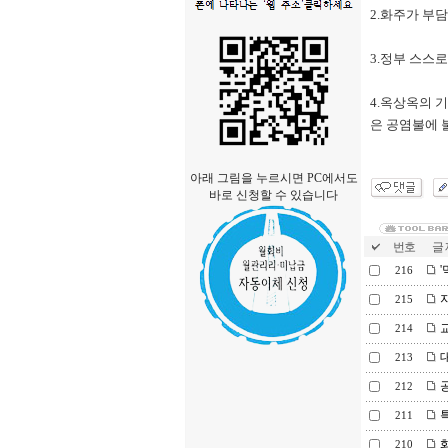
2.화주가 부
3.정부 스스
4.옥상옥의 
은 공염불에 
아래 그림을 누르시면 PC에서도
바로 신청할 수 있습니다
번호
글 
'
216
지
215
교
214
대
213
공
212
특
211
화
210