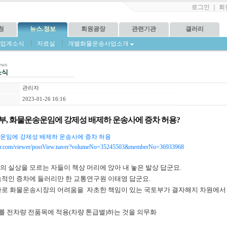
로그인
｜
회
청
뉴스.정보
회원광장
관련기관
갤러리
업계소식
자료실
개별화물운송사업소개
news
소식
관리자
2023-01-26 16:16
.정부, 화물운송운임에 강제성 배제하 운송사에 증차 허용?
송운임에 강제성 배제하 운송사에 증차 허용
aver.com/viewer/postView.naver?volumeNo=35245503&memberNo=36933968
 실상을 모르는 자들이 책상 머리에 앉아 내 놓은 발상 답군요.
적인 증차에 들러리만 한 교통연구원 이태영 답군요.
로 화물운송시장의 어려움을 자초한 책임이 있는 국토부가 결자해지 차원에서 
를 전차량 전품목에 적용(차량 톤급별)하는 것을 의무화