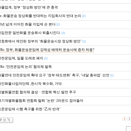
물업계, 정부 ‘정상화 방안’에 큰 충격
e..화물운송 정상화를 반대하는 지입회사의 반대 논리
[2]
0년 넘게 이어진 화물 지입제 손 본다
[2]
입전문 일반화물 운송회사 퇴출시킨다.
[2]
청회에서 제안된 정부의 ‘화물운송시장 정상화 방안’
[1]
Re..정부, 화물운송운임에 강제성 배제하 운송사에 증차 허용?
전운임제, 일몰 도래로 폐지
[1]
Re..'안전운임제 논의' 협의체 발족
물연대 안전운임제 확대 요구 ‘정부 태도변화’ 촉구, ‘내달 총파업’ 선언
[1]
인화물사업자단체 ,한시적 복수화, 가닥
별화물연합 협의체 결성···연합회 혁신·발전 추구
기개별화물협회 연합회 탈퇴 ‘논란’ 2라운드 접어들어
준운임제 시행 촉구를 위한 ‘乙의 반격’
1
2