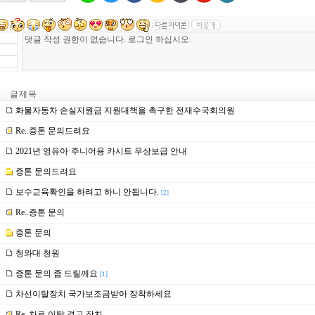
글 제 목
화물자동차 손실지원금 지원대책을 촉구한 전재수국회의원
Re..증톤 문의드려요
2021년 영유아·주니어용 카시트 무상보급 안내
증톤 문의드려요
보수교육확인을 하려고 하니 안됩니다.
[2]
Re..증톤 문의
증톤 문의
청와대 청원
증톤 문의 좀 드릴께요
[1]
차선이탈장치 국가보조금받아 장착하세요
Re..차로 이탈 경고 장치