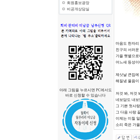
회원홍보광장
비공개상담실
마음도 한자리 
친구의 서러운
가을 햇볕으로나
어느새 등성이
제삿날 큰집에
해질녘 울음이 
아래 그림을 누르시면 PC에서도
저것 봐, 저것 
바로 신청할 수 있습니다
네보담도 내보
그 기쁜 첫사
그 다음 사랑 
이제는 미칠 일
소리 죽은 가을