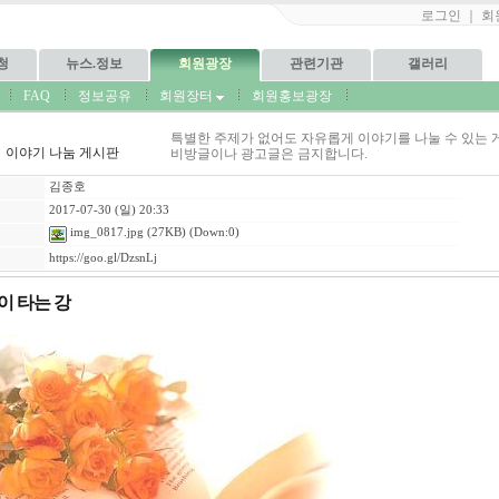
로그인
｜
회
청
뉴스.정보
회원광장
관련기관
갤러리
FAQ
정보공유
회원장터
회원홍보광장
특별한 주제가 없어도 자유롭게 이야기를 나눌 수 있는 
이야기 나눔 게시판
비방글이나 광고글은 금지합니다.
김종호
2017-07-30 (일) 20:33
img_0817.jpg
(27KB) (Down:0)
https://goo.gl/DzsnLj
이 타는 강