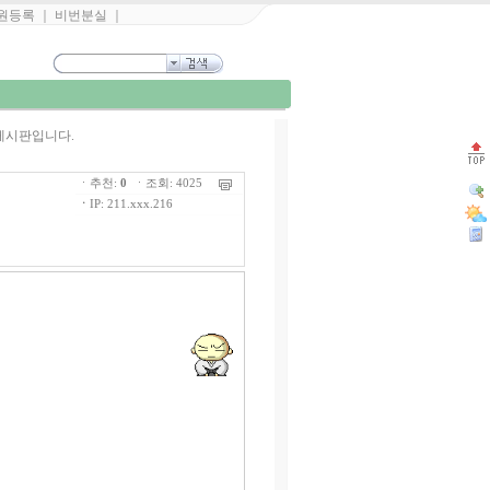
원등록
｜
비번분실
｜
게시판입니다.
ㆍ추천:
0
ㆍ조회: 4025
ㆍ
IP: 211.xxx.216