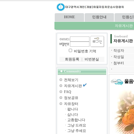
HOME
민원안내
민원신
자유게시판
freeboard
자유게시판
ㆍ
작성자
비밀번호 기억
ㆍ
작성일
회원등록
｜
비번분실
ㆍ
첨부#1
ㆍ
Community
전체보기
울음
자유게시판
FAQ
정보공유
자유장터
ㆍ
팝니다
ㆍ
삽니다
ㆍ
교환합니다
ㆍ
그냥 드려요
ㆍ
그냥 주세요