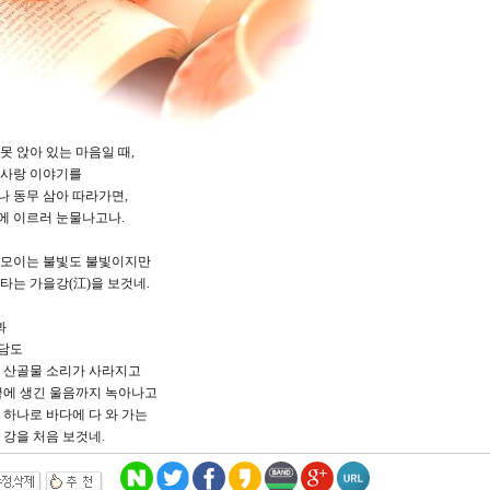
못 앉아 있는 마음일 때,
 사랑 이야기를
 동무 삼아 따라가면,
에 이르러 눈물나고나.
 모이는 불빛도 불빛이지만
타는 가을강(江)을 보것네.
봐
담도
랑 산골물 소리가 사라지고
끝에 생긴 울음까지 녹아나고
 하나로 바다에 다 와 가는
 강을 처음 보것네.