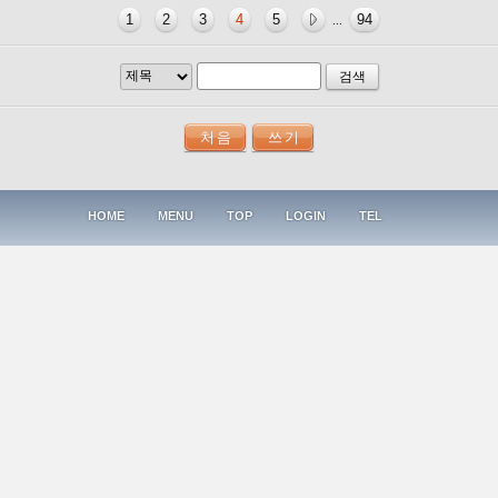
1
2
3
4
5
94
...
검색
HOME
MENU
TOP
LOGIN
TEL