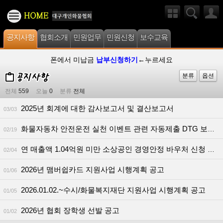
공지사항
협회소개
민원업무
민원신청
보수교육
폰에서 미납금
납부신청하기
←누르세요
분류
옵션
전체
559
오늘
0
분류
전체
2025년 회계에 대한 감사보고서 및 결산보고서
03/03
화물자동차 안전운전 실천 이벤트 관련 자동제출 DTG 보급계획 안내
02/19
연 매출액 1.04억원 미만 소상공인 경영안정 바우처 신청 안내(26.02.09.~12.18.)
02/04
2026년 맴버쉽카드 지원사업 시행계획 공고
01/06
2026.01.02.~수시/화물복지재단 지원사업 시행계획 공고
01/05
2026년 협회 장학생 선발 공고
01/02