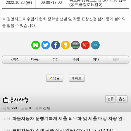
동호동 강동고교 옆 신서성당 입구
2022.10.28.(
금
)
09:00~17:00
(
동구 금강로
16
길
2)
※ 경영지도 미수검시 협회 장학생 선발 및 각종 표창신청 심사 등에 불이익
을 받을 수 있습니다.
이전
다음
추천
수정
확대
답변
◁
▷
댓글
뒤로
분류
옵션
전체
559
오늘
0
분류
전체
화물자동차 운행기록계 제출 의무화 및 제출 대상 차량 안내
11/24
(1
불법자동차 일제 단속 실시 알림(2025.11.17.~12.19.)
11/14