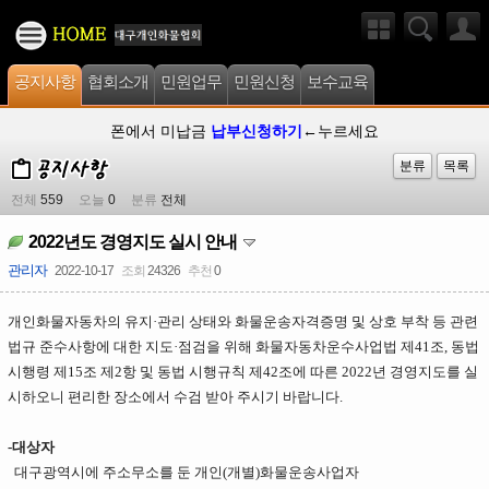
공지사항
협회소개
민원업무
민원신청
보수교육
폰에서 미납금
납부신청하기
←누르세요
분류
목록
전체
559
오늘
0
분류
전체
2022년도 경영지도 실시 안내
관리자
2022-10-17
조회
24326
추천
0
개인화물자동차의 유지·관리 상태와 화물운송자격증명 및 상호 부착 등 관련
법규 준수사항에 대한 지도·점검을 위해 화물자동차운수사업법 제41조, 동법
시행령 제15조 제2항 및 동법 시행규칙 제42조에 따른 2022년 경영지도를 실
시하오니 편리한 장소에서 수검 받아 주시기 바랍니다.
-대상자
대구광역시에 주소무소를 둔 개인(개별)화물운송사업자