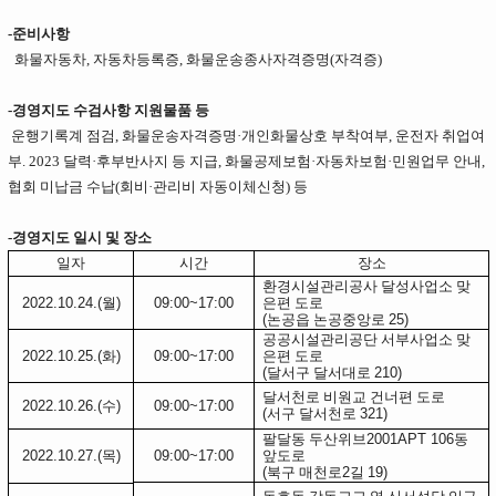
-준비사항
화물자동차, 자동차등록증, 화물운송종사자격증명(자격증)
-경영지도 수검사항 지원물품 등
운행기록계 점검, 화물운송자격증명·개인화물상호 부착여부, 운전자 취업여
부. 2023 달력·후부반사지 등 지급, 화물공제보험
·
자동차보험·민원업무 안내,
협회 미납금 수납(회비
·
관리비 자동이체신청) 등
-경영지도 일시 및 장소
일자
시간
장소
환경시설관리공사 달성사업소 맞
2022.10.24.(
월
)
09:00~17:00
은편 도로
(
논공읍 논공중앙로
25)
공공시설관리공단 서부사업소 맞
2022.10.25.(
화
)
09:00~17:00
은편 도로
(
달서구 달서대로
210)
달서천로 비원교 건너편 도로
2022.10.26.(
수
)
09:00~17:00
(
서구 달서천로
321)
팔달동 두산위브
2001APT 106
동
2022.10.27.(
목
)
09:00~17:00
앞도로
(
북구 매천로
2
길
19)