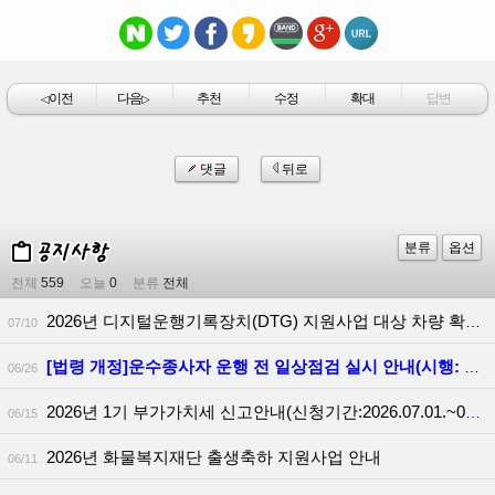
이전
다음
추천
수정
확대
답변
◁
▷
댓글
뒤로
분류
옵션
전체
559
오늘
0
분류
전체
2026년 디지털운행기록장치(DTG) 지원사업 대상 차량 확대 안내
07/10
[법령 개정]운수종사자 운행 전 일상점검 실시 안내(시행: 2026.06.30.)
06/26
2026년 1기 부가가치세 신고안내(신청기간:2026.07.01.~07.14.)
06/15
2026년 화물복지재단 출생축하 지원사업 안내
06/11