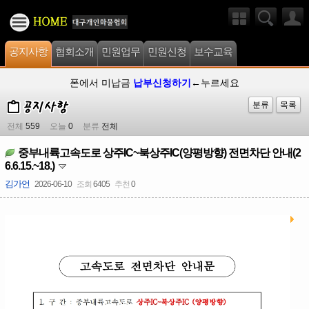
공지사항
협회소개
민원업무
민원신청
보수교육
폰에서 미납금
납부신청하기
←누르세요
분류
목록
전체
559
오늘
0
분류
전체
중부내륙고속도로 상주IC~북상주IC(양평방향) 전면차단 안내(2
6.6.15.~18.)
김가언
2026-06-10
조회
6405
추천
0