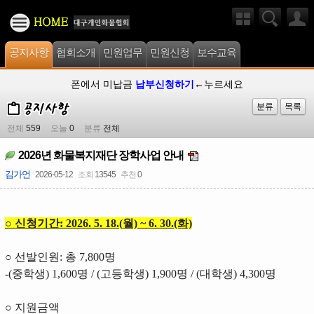
공지사항
협회소개
민원업무
민원신청
보수교육
폰에서 미납금
납부신청하기
←누르세요
분류
목록
전체
559
오늘
0
분류
전체
2026년 화물복지재단 장학사업 안내
김가언
2026-05-12
조회
13545
추천
0
○ 신청기간: 2026. 5. 18.(월) ~ 6. 30.(화)
○ 선발인원: 총 7,800명
-(중학생) 1,600명 / (고등학생) 1,900명 / (대학생) 4,300명
○ 지원금액