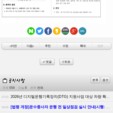
이전
다음
추천
수정
확대
답변
◁
▷
댓글
뒤로
분류
옵션
전체
559
오늘
0
분류
전체
2026년 디지털운행기록장치(DTG) 지원사업 대상 차량 확대 안내
07/10
[법령 개정]운수종사자 운행 전 일상점검 실시 안내(시행: 2026.06.30.)
06/26