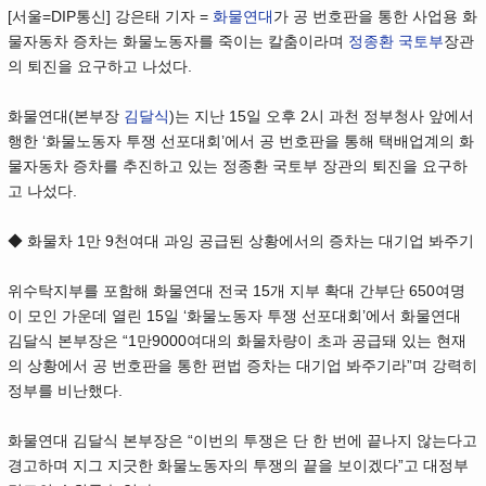
[서울=DIP통신] 강은태 기자 =
화물연대
가 공 번호판을 통한 사업용 화
물자동차 증차는 화물노동자를 죽이는 칼춤이라며
정종환
국토부
장관
의 퇴진을 요구하고 나섰다.
화물연대(본부장
김달식
)는 지난 15일 오후 2시 과천 정부청사 앞에서
행한 ‘화물노동자 투쟁 선포대회’에서 공 번호판을 통해 택배업계의 화
물자동차 증차를 추진하고 있는 정종환 국토부 장관의 퇴진을 요구하
고 나섰다.
◆ 화물차 1만 9천여대 과잉 공급된 상황에서의 증차는 대기업 봐주기
위수탁지부를 포함해 화물연대 전국 15개 지부 확대 간부단 650여명
이 모인 가운데 열린 15일 ‘화물노동자 투쟁 선포대회’에서 화물연대
김달식 본부장은 “1만9000여대의 화물차량이 초과 공급돼 있는 현재
의 상황에서 공 번호판을 통한 편법 증차는 대기업 봐주기라”며 강력히
정부를 비난했다.
화물연대 김달식 본부장은 “이번의 투쟁은 단 한 번에 끝나지 않는다고
경고하며 지그 지긋한 화물노동자의 투쟁의 끝을 보이겠다”고 대정부