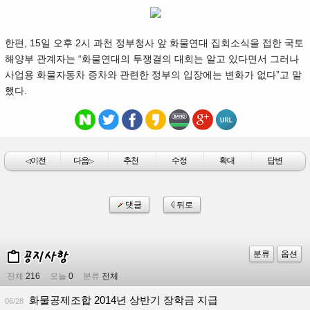
한편, 15일 오후 2시 과천 정부청사 앞 화물연대 집회소식을 접한 국토
해양부 관계자는 “화물연대의 투쟁결의 대회는 알고 있다면서 그러나
사업용 화물자동차 증차와 관련한 정부의 입장에는 변화가 없다”고 말
했다.
이전
다음
추천
수정
확대
답변
◁
▷
댓글
뒤로
분류
옵션
전체
216
오늘
0
분류
전체
화물공제조합 2014년 상반기 장학금 지급
06/28