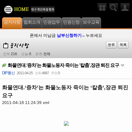
공지사항
협회소개
민원업무
민원신청
보수교육
폰에서 미납금
납부신청하기
←누르세요
분류
목록
전체
216
오늘
0
분류
전체
화물연대.‘증차’는 화물노동자 죽이는 ‘칼춤’,장관 퇴진 요구
DIP통신
2011-04-25
조회
4687
추천
0
화물연대.‘증차’는 화물노동자 죽이는 ‘칼춤’,장관 퇴진
요구
2011-04-18 11:24:39
xml