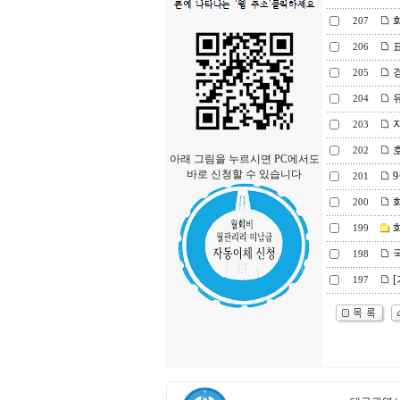
화
207
표
206
경
205
유
204
자
203
호
202
아래 그림을 누르시면 PC에서도
바로 신청할 수 있습니다
9
201
화
200
화
199
198
[
197