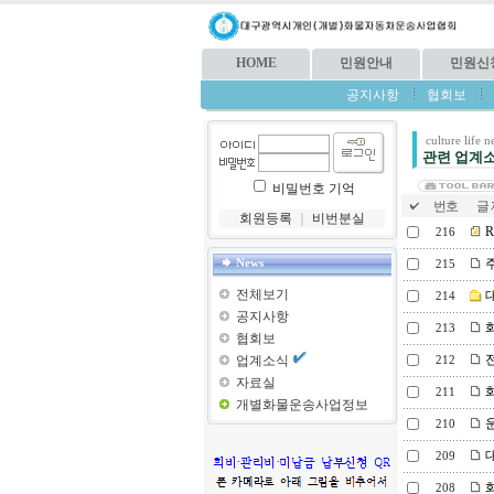
HOME
민원안내
민원신
공지사항
협회보
culture life 
관련 업계
비밀번호 기억
번호
글 
회원등록
｜
비번분실
R
216
주
News
215
전체보기
대
214
공지사항
화
213
협회보
전
업계소식
212
자료실
화
211
개별화물운송사업정보
운
210
대
209
화
208