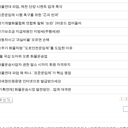
물연대 파업, 제천·단양 시멘트 업계 촉각
준운임제 시행 촉구를 위한 ‘乙의 반격’
기개별화물협회 연합회 탈퇴 ‘논란’ 2라운드 접어들어
가보조금 지급재원인 지방세(주행세)란
동차사고 '과실비율' 모르면 손해
주가 화물차량 "도로안전운임제"를 도입한 이유
월 국감 도마위 오른 화물운송업
물운송사업자 권한 말소 시까지 회원 자격유지
물연대 파업 왜 하나..`표준운임제`가 핵심 쟁점
국세청민원증명 인터넷으로 발급받으세요
기획연재] 화물운송시장 발전방안…업계 대격변
1
2