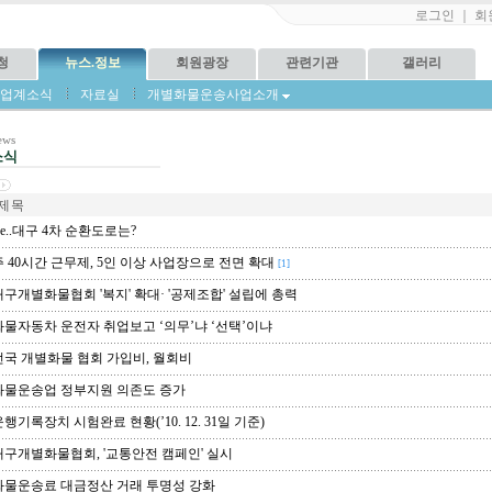
로그인
｜
회
청
뉴스.정보
회원광장
관련기관
갤러리
업계소식
자료실
개별화물운송사업소개
news
소식
제 목
e..대구 4차 순환도로는?
 40시간 근무제, 5인 이상 사업장으로 전면 확대
[1]
구개별화물협회 '복지' 확대· '공제조합' 설립에 총력
물자동차 운전자 취업보고 ‘의무’냐 ‘선택’이냐
국 개별화물 협회 가입비, 월회비
물운송업 정부지원 의존도 증가
행기록장치 시험완료 현황(’10. 12. 31일 기준)
구개별화물협회, '교통안전 캠페인' 실시
물운송료 대금정산 거래 투명성 강화