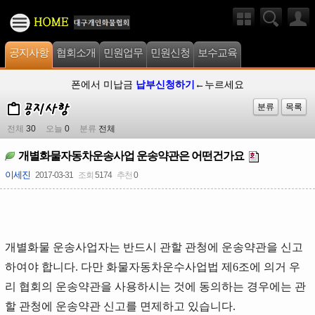
공지사항
협회소개
민원업무
민원신청
보수교육
폰에서 미납금
납부신청하기
←누르세요
분류
목록
전체
30
오늘
0
분류
전체
개별화물자동차운송사업 운송약관은 어떤건가요
이세진
2017-03-31
조회
5174
추천
0
개별화물 운송사업자는 반드시 관할 관청에 운송약관을 신고
하여야 합니다. 다만 화물자동차운수사업법 제6조에 의거 우
리 협회의 운송약관을 사용하시는 것에 동의하는 경우에는 관
할 관청에 운송약관 신고를 면제하고 있습니다.