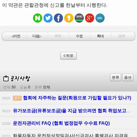
이 약관은 관할관청에 신고를 한날부터 시행한다.
이전
다음
추천
수정
확대
답변
◁
▷
뒤로
분류
옵션
전체
30
오늘
0
분류
전체
협회에 자주하는 질문(회원으로 가입할 필요가 있나?)
09/25
유가보조금(유류보조금)을 지급 받으려면 협회 취업보고를 하여야 하는지
06/10
운전자관리비 FAQ (협회 법정업무 수수료 FAQ)
02/09
화물자동자 운전적성정밀검사(신규검사 특별검사 자격유지검사) 알아보기
07/15