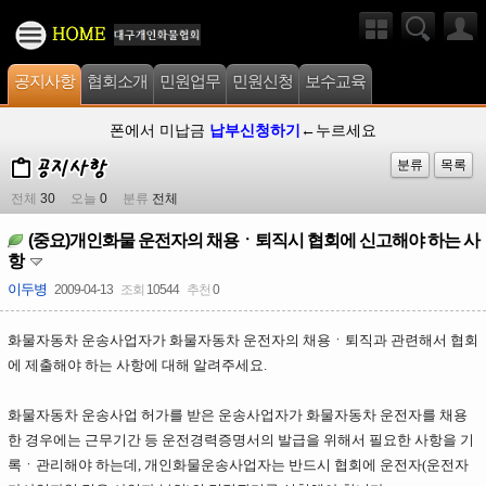
공지사항
협회소개
민원업무
민원신청
보수교육
폰에서 미납금
납부신청하기
←누르세요
분류
목록
전체
30
오늘
0
분류
전체
(중요)개인화물 운전자의 채용ㆍ퇴직시 협회에 신고해야 하는 사
항
이두병
2009-04-13
조회
10544
추천
0
화물자동차 운송사업자가 화물자동차 운전자의 채용ㆍ퇴직과 관련해서 협회
에 제출해야 하는 사항에 대해 알려주세요.
화물자동차 운송사업 허가를 받은 운송사업자가 화물자동차 운전자를 채용
한 경우에는 근무기간 등 운전경력증명서의 발급을 위해서 필요한 사항을 기
록ㆍ관리해야 하는데, 개인화물운송사업자는 반드시 협회에 운전자(운전자