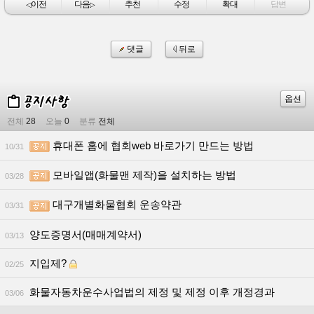
이전
다음
추천
수정
확대
답변
◁
▷
댓글
뒤로
옵션
전체
28
오늘
0
분류
전체
휴대폰 홈에 협회web 바로가기 만드는 방법
10/31
모바일앱(화물맨 제작)을 설치하는 방법
03/28
대구개별화물협회 운송약관
03/31
양도증명서(매매계약서)
03/13
지입제?
02/25
화물자동차운수사업법의 제정 및 제정 이후 개정경과
03/06