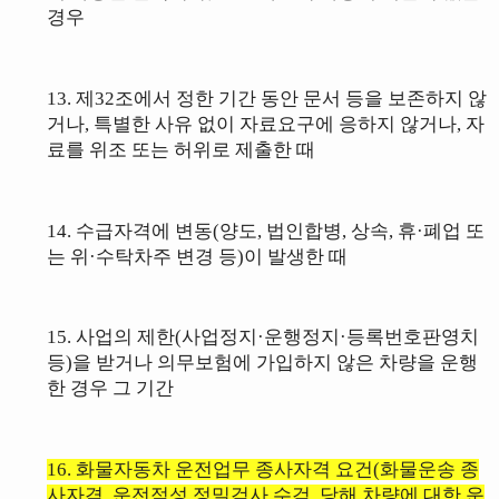
경우
13. 제32조에서 정한 기간 동안 문서 등을 보존하지 않
거나,
특별한 사유 없이 자료요구에 응하지 않거나, 자
료를 위조 또는 허위로 제출한 때
14.
수급자격에 변동(양도, 법인합병, 상속, 휴·폐업 또
는 위·수탁차주 변경 등)이
발생한 때
15.
사업의 제한(사업정지·운행정지·등록번호판영치
등)을 받거나
의무보험
에 가입하지 않은
차량을
운행
한 경우 그 기간
16.
화물자동차 운전업무 종사자격 요건(화물운송 종
사자격, 운전적성 정밀검사
수검, 당해 차량에 대한 운