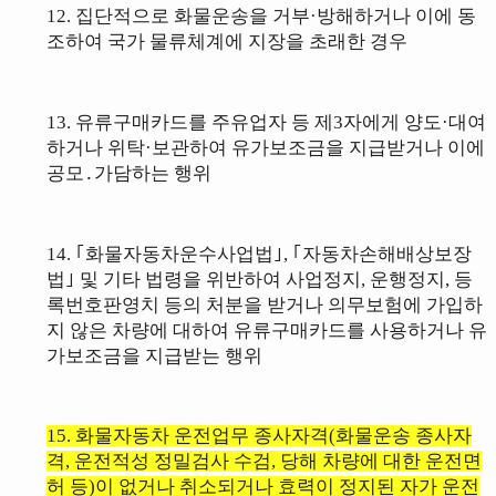
12
.
집단적으로
화물운송을 거부·방해하거나 이에 동
조하여 국가 물류체계에 지장을
초래한 경우
13
.
유류구매카드를 주유업자
등
제3자에게 양도·대여
하거나 위탁·보관
하여 유가보조금을 지급받거나 이에
공모․가담하는 행위
14
.
｢화물자동차운수사업법｣, ｢자동차손해배상보장
법｣ 및 기타 법령을 위반하여
사업정지, 운행정지, 등
록번호판영치 등의 처분을 받거나 의무보험에 가입
하
지 않은 차량에 대하여 유류구매카드를 사용하거나 유
가보조금을 지급받는
행위
15.
화물자동차 운전업무 종사자격(화물운송 종사자
격, 운전적성 정밀검사 수검,
당해 차량에 대한 운전면
허 등)이 없거나 취소되거나 효력이 정지된 자가
운전