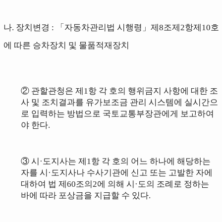
나.
장치변경 : 「자동차관리법 시행령」제8조제2항제10호
에 따른 승차장치 및
물품적재장치
② 관할관청은 제1항 각 호의 행위금지 사항에 대한 조
사 및 조치결과를 유가보조금 관리 시스템에 실시간으
로 입력하는 방법으로
국토교통부장관
에게 보고하여
야 한다.
③ 시·도지사는
제1항 각 호
의 어느 하나에 해당하는
자를 시·도지사나 수사기관에 신고 또는 고발한 자에
대하여
법 제60조의2
에
의해
시·도의 조례로 정하는
바에 따라 포상금을 지급할 수 있다.