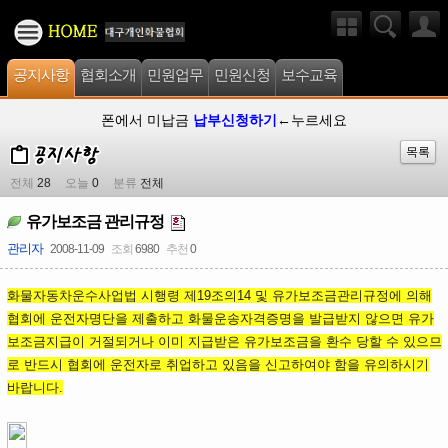
공지사항
협회소개
민원업무
민원신청
보수교육
폰에서 미납금
납부신청하기
←누르세요
목록
전체
28
오늘
0
분류
전체
유가보조금 관리규정
관리자
2008-11-09
조회
6980
추천
0
화물자동차운수사업법 시행령 제19조의14 및 유가보조금관리규정에 의해
협회에 운전자명단을 제출하고 화물운송자격증명을 발급받지 않으면 유가
보조금지급이 거절되거나 이미 지급받은 유가보조금을 환수 당할 수 있으므
로 반드시 협회에 운전자로 취업하고 있음을 신고하여야 함을 유의하시기
바랍니다.