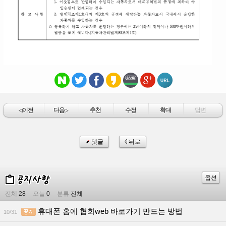
이전
다음
추천
수정
확대
답변
◁
▷
댓글
뒤로
옵션
전체
28
오늘
0
분류
전체
휴대폰 홈에 협회web 바로가기 만드는 방법
10/31