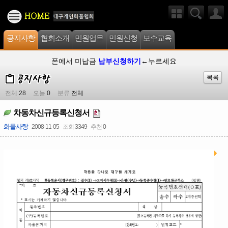
공지사항
협회소개
민원업무
민원신청
보수교육
폰에서 미납금
납부신청하기
←누르세요
목록
전체
28
오늘
0
분류
전체
차동차신규등록신청서
화물사랑
2008-11-05
조회
3349
추천
0