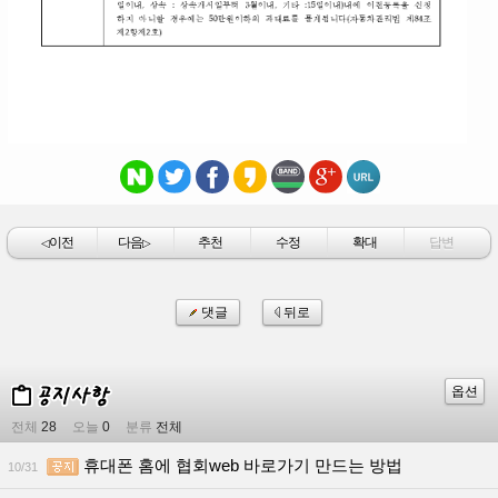
이전
다음
추천
수정
확대
답변
◁
▷
댓글
뒤로
옵션
전체
28
오늘
0
분류
전체
휴대폰 홈에 협회web 바로가기 만드는 방법
10/31