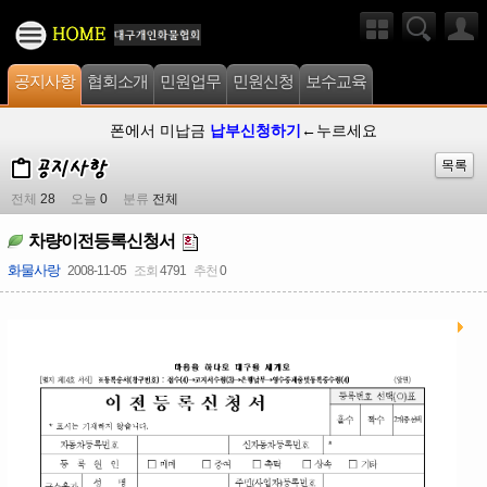
공지사항
협회소개
민원업무
민원신청
보수교육
폰에서 미납금
납부신청하기
←누르세요
목록
전체
28
오늘
0
분류
전체
차량이전등록신청서
화물사랑
2008-11-05
조회
4791
추천
0