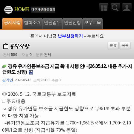
공지사항
협회소개
민원업무
민원신청
보수교육
폰에서 미납금
납부신청하기
←누르세요
분류
목록
전체
559
오늘
0
분류
전체
경유 유가연동보조금 지급 확대 시행 안내(26.05.12. 내용 추가-지
급한도 상향)
김가언
2026-05-13
조회
22310
추천
0
◎ 2026. 5. 12. 국토교통부 보도자료
□ 주요내용
○ 경유 유가연동 보조금 지급한도 상향으로 1,961/ℓ 초과 부분
에 대한 지원 가능
-유가연동보조금 지급유가를 1,700~1,961원/ℓ에서 1,700~2,10
0원/ℓ으로 상향 (지급비율 70% 동일)