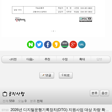
이전
다음
추천
수정
확대
답변
◁
▷
댓글
뒤로
분류
옵션
전체
559
오늘
0
분류
전체
2026년 디지털운행기록장치(DTG) 지원사업 대상 차량 확대 안내
07/10