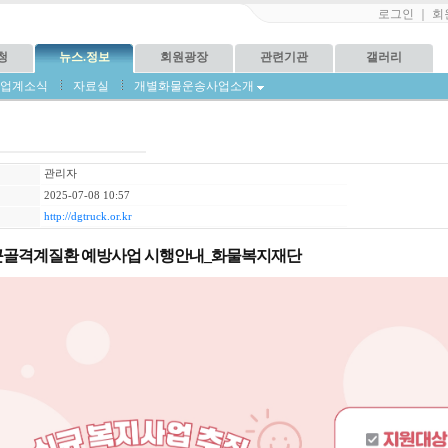
로그인
｜
회
청
뉴스.정보
회원광장
관련기관
갤러리
업계소식
자료실
개별화물운송사업소개
관리자
2025-07-08 10:57
http://dgtruck.or.kr
년 근골격계질환 예방사업 시행안내_화물복지재단