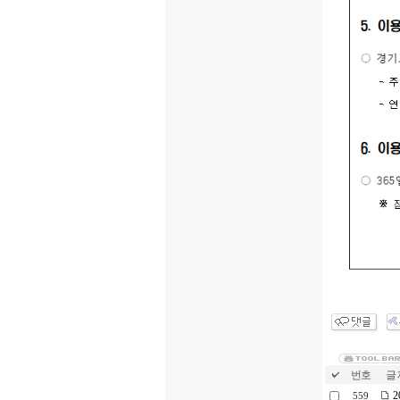
번호
글 
2
559