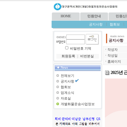
HOME
민원안내
민원신
공지사항
협회보
main news
공지사항
비밀번호 기억
ㆍ
작성자
ㆍ
작성일
회원등록
｜
비번분실
ㆍ
홈페이지
News
2025
전체보기
공지사항
협회보
업계소식
자료실
개별화물운송사업정보