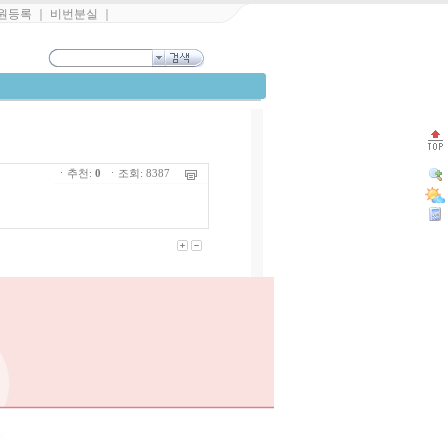
원등록
｜
비번분실
｜
ㆍ추천:
0
ㆍ조회: 8387