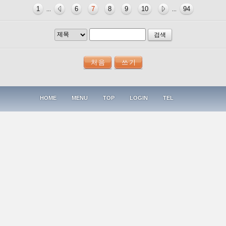
1
6
7
8
9
10
94
...
...
검색
HOME
MENU
TOP
LOGIN
TEL