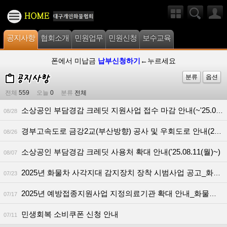
공지사항
협회소개
민원업무
민원신청
보수교육
폰에서 미납금
납부신청하기
←누르세요
분류
옵션
전체
559
오늘
0
분류
전체
소상공인 부담경감 크레딧 지원사업 접수 마감 안내(~'25.08.29.(금) 19:59)
08/28
경부고속도로 금강2교(부산방향) 공사 및 우회도로 안내(25.09.01.~09.24.)
08/26
소상공인 부담경감 크레딧 사용처 확대 안내('25.08.11(월)~)
08/07
2025년 화물차 사각지대 감지장치 장착 시범사업 공고_화물복지재단
07/23
2025년 예방접종지원사업 지정의료기관 확대 안내_화물복지재단
07/17
민생회복 소비쿠폰 신청 안내
07/11