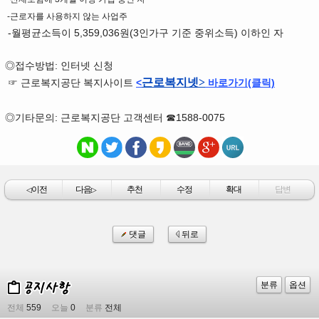
-근로자를 사용하지 않는 사업주
-월평균소득이 5,359,036원(3인가구 기준 중위소득) 이하인 자
◎접수방법: 인터넷 신청
근로복지넷>
☞ 근로복지공단 복지사이트
<
바로가기(클릭)
◎기타문의: 근로복지공단 고객센터 ☎1588-0075
이전
다음
추천
수정
확대
답변
◁
▷
댓글
뒤로
분류
옵션
전체
559
오늘
0
분류
전체