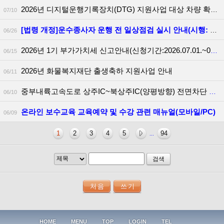
2026년 디지털운행기록장치(DTG) 지원사업 대상 차량 확대 안내
07/10
[법령 개정]운수종사자 운행 전 일상점검 실시 안내(시행: 2026.06.30.)
06/26
2026년 1기 부가가치세 신고안내(신청기간:2026.07.01.~07.14.)
06/15
2026년 화물복지재단 출생축하 지원사업 안내
06/11
중부내륙고속도로 상주IC~북상주IC(양평방향) 전면차단 안내(26.6.15.~18.)
06/10
온라인 보수교육 교육예약 및 수강 관련 매뉴얼(모바일/PC)
06/09
1
2
3
4
5
94
...
검색
HOME
MENU
TOP
LOGIN
TEL