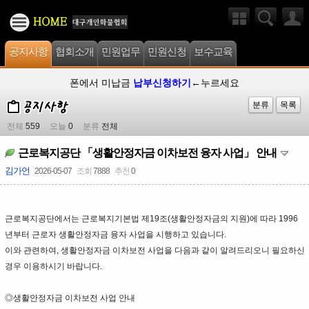
공지사항
협회소개
민원업무
민원신청
보수교육
폰에서 미납금
납부신청하기
←누르세요
분류
목록
전체
559
오늘
0
분류
전체
근로복지공단 「생활안정자금 이차보전 융자 사업」 안내
김가언
2026-05-07
조회
7888
추천
0
근로복지공단에서는 근로복지기본법 제19조(생활안정자금의 지원)에 따라 1996
년부터 근로자 생활안정자금 융자 사업을 시행하고 있습니다.
이와 관련하여, 생활안정자금 이차보전 사업을 다음과 같이 알려드리오니 필요하신
경우 이용하시기 바랍니다.
◎생활안정자금 이차보전 사업 안내