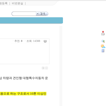
원등록
｜
비번분실
｜
ㆍ추천:
0
ㆍ조회: 14388
톤 이상 차량과 견인형 대형특수자동차 운
용으로 하는 구조로서 10톤 이상인