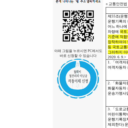
교통안전법
○
제
55
조
(
운행
운행기록의 
어느 하나에
차량에
국토
기준에 적합
장착하여야 
등 국토교통
아래 그림을 누르시면 PC에서도
그러하지 
바로 신청할 수 있습니다
2020. 6. 9.>
1.
「여객자
여객자동차
2.
「화물자
화물자동차 
운송가맹사
3.
「도로교
어린이통학
운행기록장치
제외한다
)