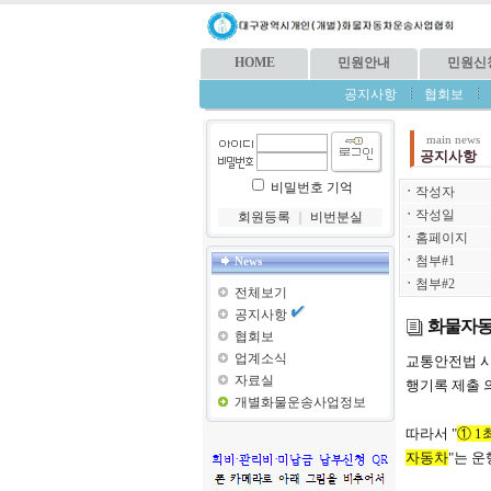
HOME
민원안내
민원신
공지사항
협회보
main news
공지사항
비밀번호 기억
ㆍ
작성자
ㆍ
작성일
회원등록
｜
비번분실
ㆍ
홈페이지
ㆍ
첨부#1
News
ㆍ
첨부#2
전체보기
공지사항
화물자동
협회보
업계소식
교통안전법 시행
자료실
행기록 제출 의무
개별화물운송사업정보
따라서 "
①
1
자동차
"는 