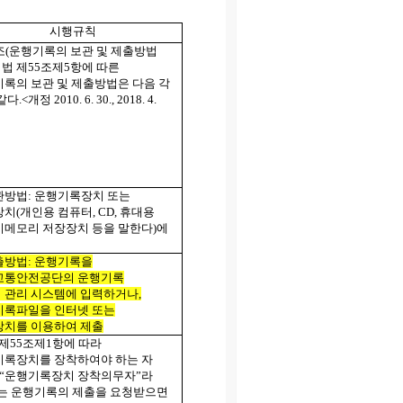
시행규칙
조
(
운행기록의 보관 및 제출방법
 법 제
55
조제
5
항에 따른
록의 보관 및 제출방법은 다음 각
같다
.<
개정
2010. 6. 30., 2018. 4.
관방법
:
운행기록장치 또는
장치
(
개인용 컴퓨터
, CD,
휴대용
시메모리 저장장치 등을 말한다
)
에
출방법
:
운행기록을
교통안전공단의 운행기록
ㆍ관리 시스템에 입력하거나
,
기록파일을 인터넷 또는
장치를 이용하여 제출
 제
55
조제
1
항에 따라
기록장치를 장착하여야 하는 자
 “운행기록장치 장착의무자”라
는 운행기록의 제출을 요청받으면