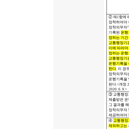
② 제
1
항에 
장착하여야 
장착의무자”
기록된
운행
정하는 기간
교통행정기관
이에 따라야
정하는 운
교통행정기관
운행기록을
한다
.
이 경
장착의무자
운행기록을 
된다
.<
개정
2
2020. 6. 9.>
③ 교통행정
제출받은 
그 결과를 
장착의무자 
제공하여야 
④
교통행정기
제외하고는