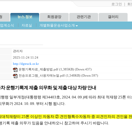
로그인
｜
회
청
뉴스.정보
회원광장
관련기관
갤러리
업계소식
자료실
개별화물운송사업소개
관리자
2025-11-24 11:24
http://dgtruck.or.kr
운행기록자료_제출방법.pdf
(1,385KB) (Down:437)
전송프로그램_사용자메뉴얼.pdf
(1,548KB) (Down:597)
차 운행기록계 제출 의무화 및 제출 대상 차량 안내
령 일부개정(대통령령 제34403호, 2024. 04. 09.)에 따라 최대 적재량 25
화가 2024. 10. 09. 부터 시행 됩니다.
최대적재량이 25톤 이상인 자동차
②
견인형특수자동차 중 피견인차의 견인을 전
운행기록 제출 의무가 있음을 안내하오니 참고하여 주시기 바랍니다.