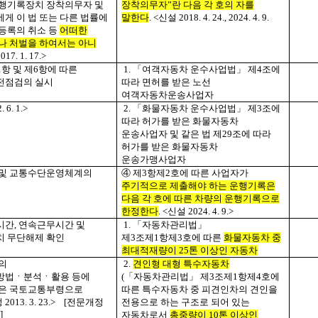
행기록장치 장착의무자 및
장착의무자”란 다음 각 호의 자를
게 이 법 또는 다른 법률에
말한다
. <
신설
2018. 4. 24., 2024. 4. 9.
등록의 취소 등
어떠한
나 처벌을 하여서는 아니
017. 1. 17.>
1
항 및 제
6
항에 따른
1.
「여객자동차 운수사업법」 제
4
조에
전점검의 실시
따라 면허를 받은 노선
여객자동차운송사업자
. 6. 1.>
2.
「화물자동차 운수사업법」 제
3
조에
따라 허가를 받은 화물자동차
운송사업자 및 같은 법 제
29
조에 따라
허가를 받은 화물자동차
운송가맹사업자
 및 교통수단운영체계의
④ 제
3
항제
2
호에 따른 사업자가
주기적으로 제출해야 하는 운행기록은
다음 각 호에 따른 차량의 운행기록으로
한정한다
. <
신설
2024. 4. 9.>
시간
,
연속근무시간 및
1.
「자동차관리법」
 무단해제 확인
제
3
조제
1
항제
3
호에 따른
화물자동차 중
최대적재량이
25
톤 이상인 자동차
의
2.
견인형 대형 특수자동차
방법ㆍ분석ㆍ활용 등에
(
「자동차관리법」 제
3
조제
1
항제
4
호에
은 국토교통부령으로
따른 특수자동차 중 피견인차의 견인을
정
2013. 3. 23.>
[
전문개정
전용으로 하는 구조로 되어 있는
]
자동차로서
총중량이
10
톤 이상인