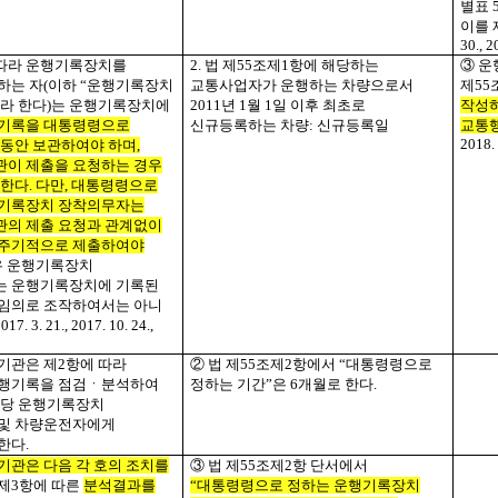
별표
이를 
30., 2
따라 운행기록장치를
2.
법 제
55
조제
1
항에 해당하는
③ 운
하는 자
(
이하 “운행기록장치
교통사업자가 운행하는 차량으로서
제
55
라 한다
)
는 운행기록장치에
2011
년
1
월
1
일 이후 최초로
작성하
기록을 대통령령으로
신규등록하는 차량
:
신규등록일
교통
2018. 
 동안 보관하여야 하며
,
이 제출을 요청하는 경우
 한다
.
다만
,
대통령령으로
행기록장치 장착의무자는
의 제출 요청과 관계없이
 주기적으로 제출하여야
우 운행기록장치
는 운행기록장치에 기록된
임의로 조작하여서는 아니
017. 3. 21., 2017. 10. 24.,
기관은 제
2
항에 따라
② 법 제
55
조제
2
항에서 “대통령령으로
운행기록을 점검ㆍ분석하여
정하는 기간”은
6
개월로 한다
.
해당 운행기록장치
및 차량운전자에게
한다
.
관은 다음 각 호의 조치를
③ 법 제
55
조제
2
항 단서에서
제
3
항에 따른
분석결과를
“대통령령으로 정하는 운행기록장치