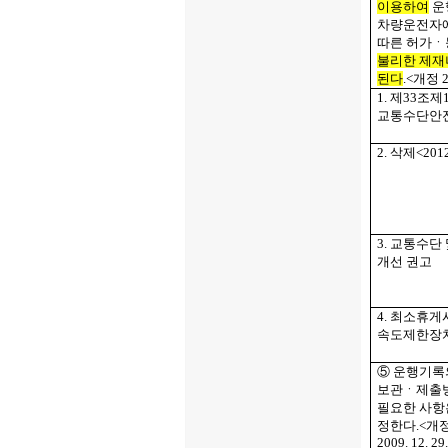
이용하여
운
차량운전자에
따른 허가ㆍ
불리한 제재
된다
.<
개정
2
1.
제
33
조제
교통수단안
2.
삭제
<2012
3.
교통수단
개선 권고
4.
최소휴게
속도제한장치
⑤ 운행기록
보관ㆍ제출
필요한 사항
정한다
.<
개
2009. 12. 29.