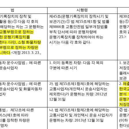
법
시행령
기록장치의 장착 및
제
45
조
(
운행기록장치의 장착시기 및
제
30
활용 등
)
① 다음 각 호의
보관기간
)
① 법 제
55
조제
1
항 및 법률
등
)
①
 해당하는 자는 그 운행하는
제
9866
호 교통안전법 일부개정법률
운행기
교통부령으로 정하는
부칙 단서에 따라 운행차량에
호와 
25.>
한 운행기록장치를
운행기록장치를 장착하여야 하는
한다
.
다만
,
소형 화물차량
시기는 다음 각 호와 같다
.
부령으로 정하는 차량은
아니하다
.<
개정
2013. 3. 23.,
동차 운수사업법」에 따른
1.
이미 등록된 차량
:
다음 각 목의
1.
보
 운송사업자
구분에 따른 시기
저장
플래
보관
동차 운수사업법」에 따른
가
.
법 제
55
조제
1
항제
1
호에 해당하는
2.
제
운송사업자 및 화물자동차
교통사업자
(
개인택시 운송사업자는
한국
업자
제외한다
)
가 운행하는 차량
: 2012
년
분석
12
월
31
일
운행
저장
통법」 제
52
조에 따른
나
.
법 제
55
조제
1
항제
2
호에 해당하는
② 법
버스
(
제
1
호에 따라
교통사업자 및 개인택시 운송 사업자가
운행
를 장착한 차량은
운행하는 차량
: 2013
년
12
월
31
일
(
이하
운영자
한다
)